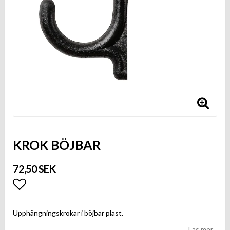
KROK BÖJBAR
72,50 SEK
Lägg till i favoritlistan
Upphängningskrokar i böjbar plast.
Läs mer...