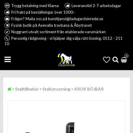
Trygg betalning med Klarna
Leveranstid 2-7 arbetsdagar
Fri frakt på beställningar över 1000:-
Frågor? Maila oss på kundtjanst@ladugardsinrede.se
Fysisk butik på Axevalla travbana & Åbytravet
Noggrant utvalt sortiment från etablerade varumärken
Personlig rådgivning - vi hjälper dig välja rätt lösning, 0512 - 211
10
0
Stalltillbehör
Stallutrustning
KROK BÖJBAR