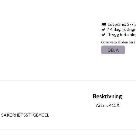
Leverans: 2-7 
14 dagars ånge
Trygg betalnin
Observera att den berä
DELA
Beskrivning
Art.nr: 413X
SÄKERHETSSTIGBYGEL