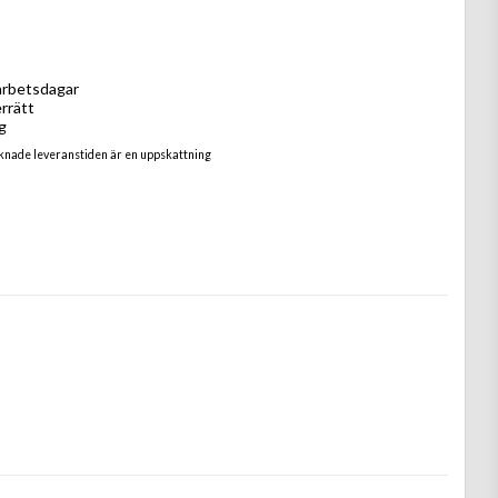
arbetsdagar
rrätt
g
knade leveranstiden är en uppskattning