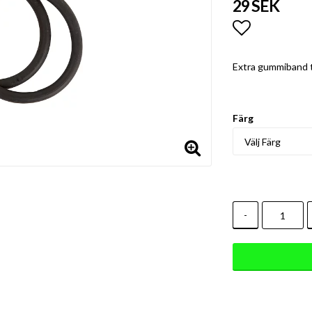
29 SEK
Lägg till i
Extra gummiband t
Färg
-