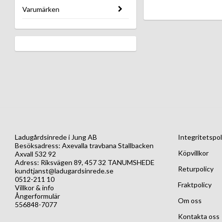
Varumärken
Ladugårdsinrede i Jung AB
Integritetspol
Besöksadress: Axevalla travbana Stallbacken
Köpvillkor
Axvall 532 92
Adress: Riksvägen 89, 457 32 TANUMSHEDE
Returpolicy
kundtjanst@ladugardsinrede.se
0512-211 10
Fraktpolicy
Villkor & info
Ångerformulär
Om oss
556848-7077
Kontakta oss