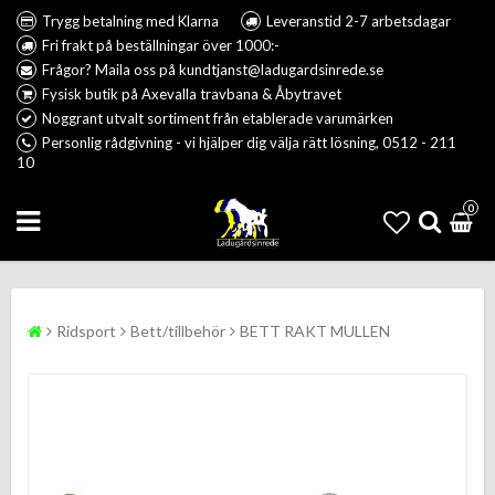
Trygg betalning med Klarna
Leveranstid 2-7 arbetsdagar
Fri frakt på beställningar över 1000:-
Frågor? Maila oss på kundtjanst@ladugardsinrede.se
Fysisk butik på Axevalla travbana & Åbytravet
Noggrant utvalt sortiment från etablerade varumärken
Personlig rådgivning - vi hjälper dig välja rätt lösning, 0512 - 211
10
0
Ridsport
Bett/tillbehör
BETT RAKT MULLEN