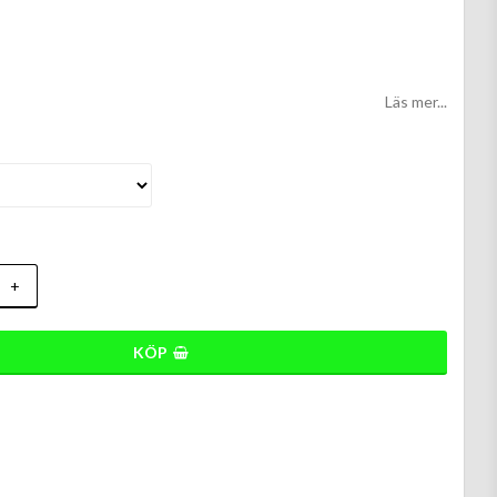
 favoritlistan
Läs mer...
+
KÖP