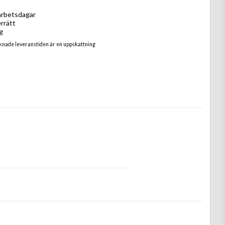
arbetsdagar
rrätt
g
knade leveranstiden är en uppskattning