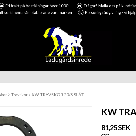
Fri frakt på beställningar över 1000:-
Frågor? Maila oss på kundtj
lt sortiment från etablerade varumärken
Personlig rådgivning - vi hjäl
skor
Travskor
KW TRAVSKOR 20/8 SLÄT
KW TRA
81,25 SEK