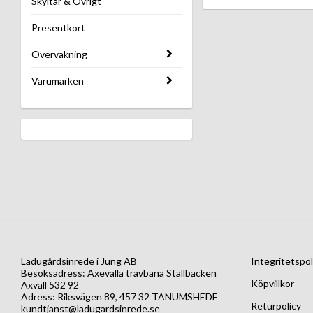
Skyltar & Övrigt
Presentkort
Övervakning
Varumärken
Ladugårdsinrede i Jung AB
Integritetspol
Besöksadress: Axevalla travbana Stallbacken
Köpvillkor
Axvall 532 92
Adress: Riksvägen 89, 457 32 TANUMSHEDE
Returpolicy
kundtjanst@ladugardsinrede.se