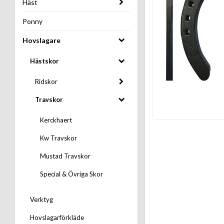
Häst
Ponny
Hovslagare
Hästskor
Ridskor
Travskor
Kerckhaert
Kw Travskor
Mustad Travskor
Special & Övriga Skor
Verktyg
Hovslagarförkläde