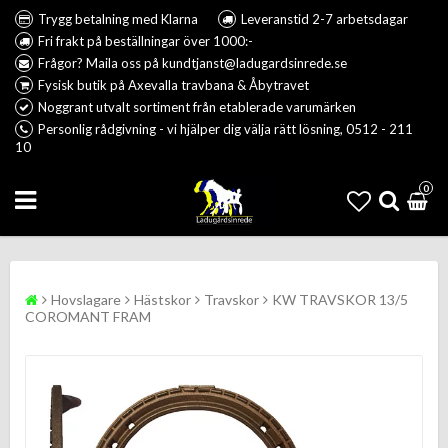
Trygg betalning med Klarna
Leveranstid 2-7 arbetsdagar
Fri frakt på beställningar över 1000:-
Frågor? Maila oss på kundtjanst@ladugardsinrede.se
Fysisk butik på Axevalla travbana & Åbytravet
Noggrant utvalt sortiment från etablerade varumärken
Personlig rådgivning - vi hjälper dig välja rätt lösning, 0512 - 211
10
0
Hovslagare
Hästskor
Travskor
KW TRAVSKOR 13/5
COROMANT FRAM