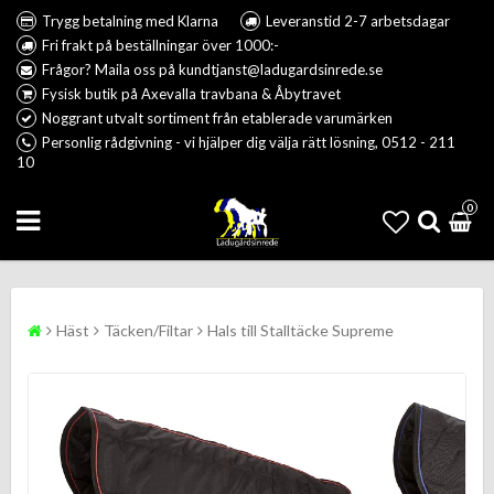
Trygg betalning med Klarna
Leveranstid 2-7 arbetsdagar
Fri frakt på beställningar över 1000:-
Frågor? Maila oss på kundtjanst@ladugardsinrede.se
Fysisk butik på Axevalla travbana & Åbytravet
Noggrant utvalt sortiment från etablerade varumärken
Personlig rådgivning - vi hjälper dig välja rätt lösning, 0512 - 211
10
0
Häst
Täcken/Filtar
Hals till Stalltäcke Supreme